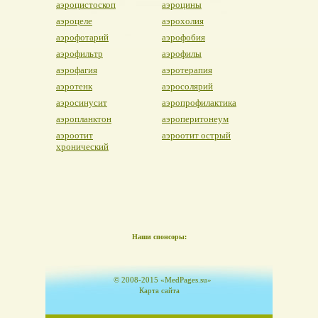
аэроцистоскоп
аэроцины
аэроцеле
аэрохолия
аэрофотарий
аэрофобия
аэрофильтр
аэрофилы
аэрофагия
аэротерапия
аэротенк
аэросолярий
аэросинусит
аэропрофилактика
аэропланктон
аэроперитонеум
аэроотит
аэроотит острый
хронический
Наши спонсоры:
© 2008-2015 «MedPages.su»
Карта сайта