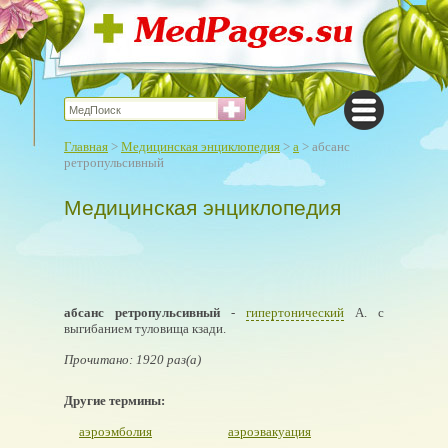
Главная
>
Медицинская энциклопедия
>
а
> абсанс
ретропульсивный
Медицинская энциклопедия
абсанс ретропульсивный
-
гипертонический
А. с
выгибанием туловища кзади.
Прочитано: 1920 раз(а)
Другие термины:
аэроэмболия
аэроэвакуация