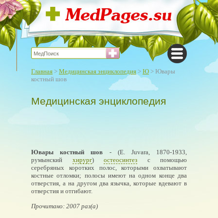
Главная
>
Медицинская энциклопедия
>
Ю
> Ювары
костный шов
Медицинская энциклопедия
Ювары костный шов
- (Е. Juvara, 1870-1933,
румынский
хирург
)
остеосинтез
с помощью
серебряных коротких полос, которыми охватывают
костные отломки; полосы имеют на одном конце два
отверстия, а на другом два язычка, которые вдевают в
отверстия и отгибают.
Прочитано: 2007 раз(а)