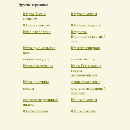
Другие термины:
Юэрта-Тессье
Юэрта симптом
симптом
Юшара симптом
Ютинеля синдром
Ютинеля болезнь
Юсупова-
Вороновича костный
шов
Юста сухожильный
Юргенса синдром
шов
юношеская дуга
юнгова мышца
Юнглинга пункция
Юнга-Гельмгольца
теория
цветоощущения
Юнга архетипы
юмор алкоголиков
юлепы
юкстагломерулярный
комплекс
юкстагломерулярный
Юинга симптом
индекс
Юинга саркома
Юинга опухоль