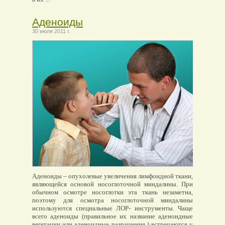
Аденоиды
30 июля 2011 г.
Аденоиды – опухолевые увеличения лимфоидной ткани,
являющейся основой носоглоточной миндалины. При
обычном осмотре носоглотки эта ткань незаметна,
поэтому для осмотра носоглоточной миндалины
используются специальные ЛОР- инструменты. Чаще
всего аденоиды (правильное их название аденоидные
вегетации или аденоидные разращения ) встречаются у