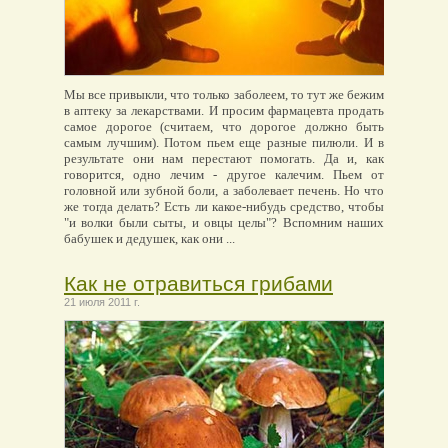
Мы все привыкли, что только заболеем, то тут же бежим
в аптеку за лекарствами. И просим фармацевта продать
самое дорогое (считаем, что дорогое должно быть
самым лучшим). Потом пьем еще разные пилюли. И в
результате они нам перестают помогать. Да и, как
говорится, одно лечим - другое калечим. Пьем от
головной или зубной боли, а заболевает печень. Но что
же тогда делать? Есть ли какое-нибудь средство, чтобы
"и волки были сыты, и овцы целы"? Вспомним наших
бабушек и дедушек, как они ...
Как не отравиться грибами
21 июля 2011 г.