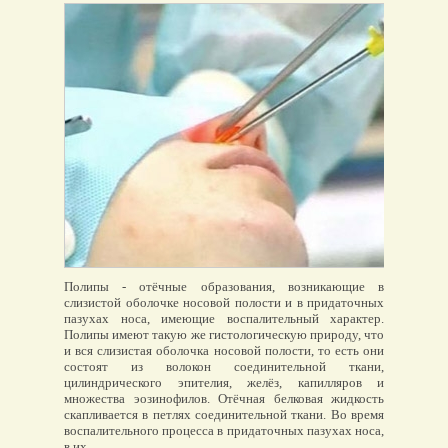
Полипы - отёчные образования, возникающие в
слизистой оболочке носовой полости и в придаточных
пазухах носа, имеющие воспалительный характер.
Полипы имеют такую же гистологическую природу, что
и вся слизистая оболочка носовой полости, то есть они
состоят из волокон соединительной ткани,
цилиндрического эпителия, желёз, капилляров и
множества эозинофилов. Отёчная белковая жидкость
скапливается в петлях соединительной ткани. Во время
воспалительного процесса в придаточных пазухах носа,
в их ...