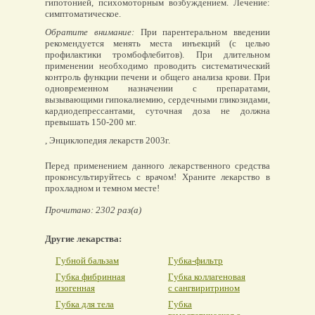
гипотонией, психомоторным возбуждением. Лечение:
симптоматическое.
Обратите внимание:
При парентеральном введении
рекомендуется менять места инъекций (с целью
профилактики тромбофлебитов). При длительном
применении необходимо проводить систематический
контроль функции печени и общего анализа крови. При
одновременном назначении с препаратами,
вызывающими гипокалиемию, сердечными гликозидами,
кардиодепрессантами, суточная доза не должна
превышать 150-200 мг.
, Энциклопедия лекарств 2003г.
Перед применением данного лекарственного средства
проконсультируйтесь с врачом! Храните лекарство в
прохладном и темном месте!
Прочитано: 2302 раз(а)
Другие лекарства:
Губной бальзам
Губка-фильтр
Губка фибринная
Губка коллагеновая
изогенная
с сангвиритрином
Губка для тела
Губка