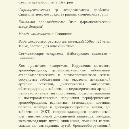
Страна производитель:
Венгрия
Фармацевтическая гр. лекарственного средства:
Спазмолитические средства разных химических групп
Компания производитель:
Эгис фармацевтический
завод(Венгрия)
Межд. наименование:
Бенциклан
Виды лекарства:
раствор для инъекций 150мг, таблетки
100мг, раствор для инъекций 50мг
Составляющие лекарства:
Действующее вещество -
Бенциклан.
Как применять лекарство:
Нарушения мозгового
кровообращения, цереброваскулярные заболевания
атеросклеротического и ангиоспастического генеза,
сосудистые заболевания глаз, окклюзия центральной
артерии сетчатки, диабетическая ангиопатия,
облитерирующие заболевания периферических артерий
различного генеза, ангиодистонии, послеоперационные
и посттравматические нарушения периферического
кровообращения, вариантная стенокардия, язвенная
болезнь желудка и двенадцатиперстной кишки, др.
заболевания ЖКТ, сопровождающиеся спастической
или гипермоторной дискинезией пищевода, желудка,
желчевыводящих путей, кишечника, почечная колика,
спазмы мочевыводящих путей, бронхообструктивный