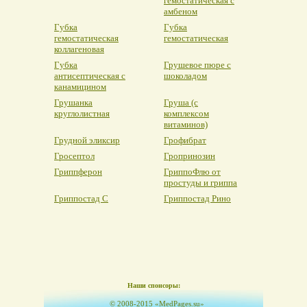
гемостатическая с
амбеном
Губка
Губка
гемостатическая
гемостатическая
коллагеновая
Губка
Грушевое пюре с
антисептическая с
шоколадом
канамицином
Грушанка
Груша (с
круглолистная
комплексом
витаминов)
Грудной эликсир
Грофибрат
Гросептол
Гропринозин
Гриппферон
ГриппоФлю от
простуды и гриппа
Гриппостад С
Гриппостад Рино
Наши спонсоры:
© 2008-2015 «MedPages.su»