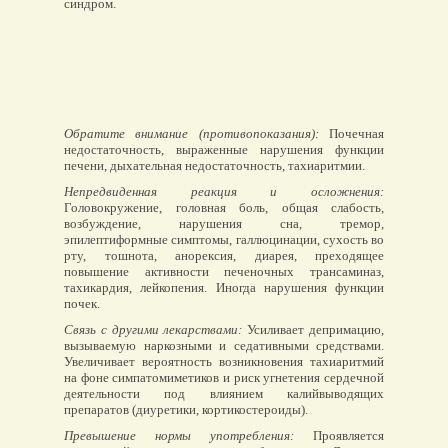
синдром.
Обратите внимание (противопоказания):
Почечная
недостаточность, выраженные нарушения функции
печени, дыхательная недостаточность, тахиаритмии.
Непредвиденная реакция и осложнения:
Головокружение, головная боль, общая слабость,
возбуждение, нарушения сна, тремор,
эпилептиформные симптомы, галлюцинации, сухость во
рту, тошнота, анорексия, диарея, преходящее
повышение активности печеночных трансаминаз,
тахикардия, лейкопения. Иногда нарушения функции
почек.
Связь с другими лекарствами:
Усиливает депримацию,
вызываемую наркозными и седативными средствами.
Увеличивает вероятность возникновения тахиаритмий
на фоне симпатомиметиков и риск угнетения сердечной
деятельности под влиянием калийвыводящих
препаратов (диуретики, кортикостероиды).
Превышение нормы употребления:
Проявляется