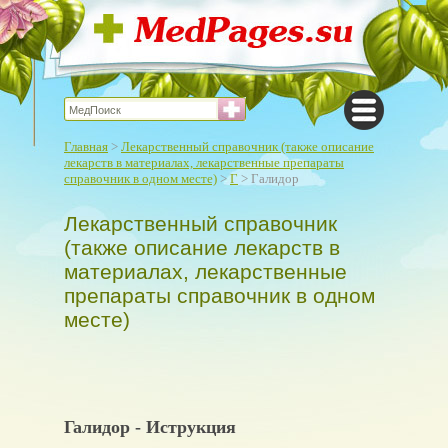
Главная
>
Лекарственный справочник (также описание
лекарств в материалах, лекарственные препараты
справочник в одном месте)
>
Г
> Галидор
Лекарственный справочник
(также описание лекарств в
материалах, лекарственные
препараты справочник в одном
месте)
Галидор - Иструкция