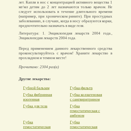
лет. Капли в нос с концентрацией активного вещества 1
мг/мл детям до 2 лет назначаются только врачом. Не
следует использовать в течение длительного времени
(например, при хроническом рините). При простудных
заболеваниях, в случаях, когда в носу образуются корки,
предпочтительно назначать в виде геля.
Литература: 1. Энциклопедия лекарств 2004 года.,
Энциклопедия лекарств 2004 года.
Перед применением данного лекарственного средства
проконсультируйтесь с врачом! Храните лекарство в
прохладном и темном месте!
Прочитано: 2304 раз(а)
Другие лекарства:
Губной бальзам
Губка-фильтр
Губка фибринная
Губка коллагеновая
изогенная
с сангвиритрином
Губка для тела
Губка
гемостатическая с
амбеном
Губка
Губка
гемостатическая
гемостатическая