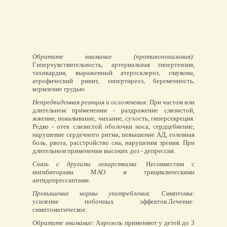
Обратите внимание (противопоказания):
Гиперчувствительность, артериальная гипертензия,
тахикардия, выраженный атеросклероз, глаукома,
атрофический ринит, гипертиреоз, беременность,
кормление грудью.
Непредвиденная реакция и осложнения:
При частом или
длительном применении - раздражение слизистой,
жжение, покалывание, чихание, сухость, гиперсекреция.
Редко - отек слизистой оболочки носа, сердцебиение,
нарушение сердечного ритма, повышение АД, головная
боль, рвота, расстройство сна, нарушения зрения. При
длительном применении высоких доз - депрессия.
Связь с другими лекарствами:
Несовместим с
ингибиторами МАО и трициклическими
антидепрессантами.
Превышение нормы употребления:
Симптомы:
усиление побочных эффектов.Лечение:
симптоматическое.
Обратите внимание:
Аэрозоль применяют у детей до 3