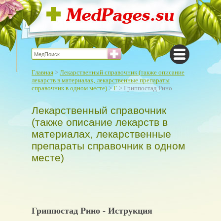
Главная
>
Лекарственный справочник (также описание
лекарств в материалах, лекарственные препараты
справочник в одном месте)
>
Г
> Гриппостад Рино
Лекарственный справочник
(также описание лекарств в
материалах, лекарственные
препараты справочник в одном
месте)
Гриппостад Рино - Иструкция