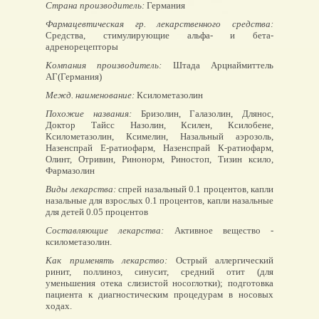
Страна производитель:
Германия
Фармацевтическая гр. лекарственного средства:
Средства, стимулирующие альфа- и бета-
адренорецепторы
Компания производитель:
Штада Арцнаймиттель
АГ(Германия)
Межд. наименование:
Ксилометазолин
Похожие названия:
Бризолин, Галазолин, Длянос,
Доктор Тайсс Назолин, Ксилен, Ксилобене,
Ксилометазолин, Ксимелин, Назальный аэрозоль,
Назенспрай Е-ратиофарм, Назенспрай К-ратиофарм,
Олинт, Отривин, Ринонорм, Риностоп, Тизин ксило,
Фармазолин
Виды лекарства:
спрей назальный 0.1 процентов, капли
назальные для взрослых 0.1 процентов, капли назальные
для детей 0.05 процентов
Составляющие лекарства:
Активное вещество -
ксилометазолин.
Как применять лекарство:
Острый аллергический
ринит, поллиноз, синусит, средний отит (для
уменьшения отека слизистой носоглотки); подготовка
пациента к диагностическим процедурам в носовых
ходах.