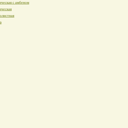
ическая с амбеном
ическая
олистная
р