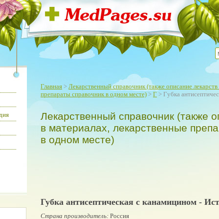
Главная
>
Лекарственный справочник (также описание лекарств 
препараты справочник в одном месте)
>
Г
> Губка антисептичес
Лекарственный справочник (также о
дия
в материалах, лекарственные преп
в одном месте)
Губка антисептическая с канамицином - Ис
Страна производитель:
Россия