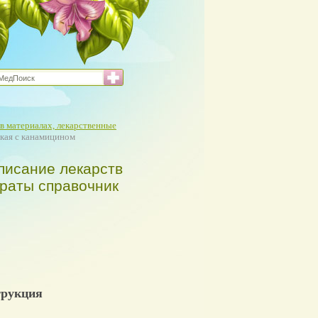
в материалах, лекарственные
кая с канамицином
писание лекарств
араты справочник
трукция