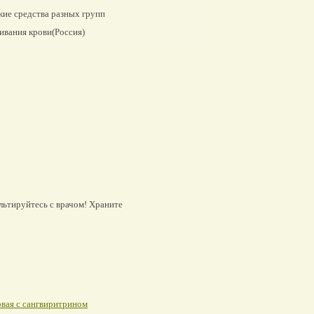
ие средства разных групп
ивания крови(Россия)
льтируйтесь с врачом! Храните
овая с сангвиритрином