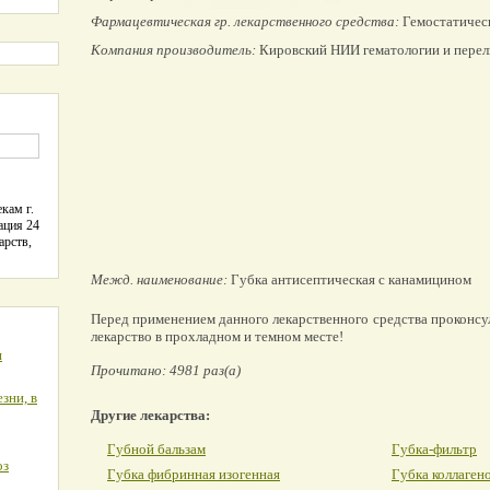
Фармацевтическая гр. лекарственного средства:
Гемостатическ
Компания производитель:
Кировский НИИ гематологии и перел
кам г.
ация 24
арств,
Межд. наименование:
Губка антисептическая с канамицином
Перед применением данного лекарственного средства проконсу
лекарство в прохладном и темном месте!
я
Прочитано: 4981 раз(а)
зни, в
Другие лекарства:
Губной бальзам
Губка-фильтр
оз
Губка фибринная изогенная
Губка коллаген