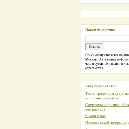
Поиск лекарства:
Поиск осуществляется по апте
Москвы. Актуальная информ
часа в сутки: цен, наличия лек
адреса аптек.
Актульные статьи:
Так ли вреден для здоровь
мобильный телефон?
Симптомы и признаки боле
чем разница
Камни лечат
Подошвенный гиперкерат