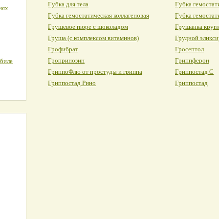
Губка для тела
Губка гемостат
иях
Губка гемостатическая коллагеновая
Губка гемостат
Грушевое пюре с шоколадом
Грушанка кругл
Груша (с комплексом витаминов)
Грудной эликси
Грофибрат
Гросептол
Гропринозин
Гриппферон
обиле
ГриппоФлю от простуды и гриппа
Гриппостад С
Гриппостад Рино
Гриппостад