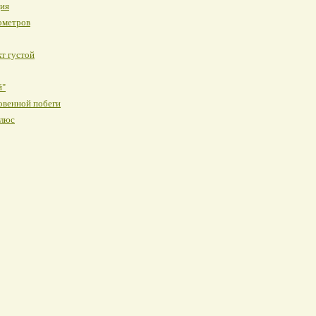
ция
ометров
кт густой
й"
овенной побеги
Плюс