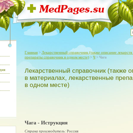
Главная
>
Лекарственный справочник (также описание лекарств 
препараты справочник в одном месте)
>
Ч
> Чага
Лекарственный справочник (также о
дия
в материалах, лекарственные преп
в одном месте)
Чага - Иструкция
Страна производитель:
Россия