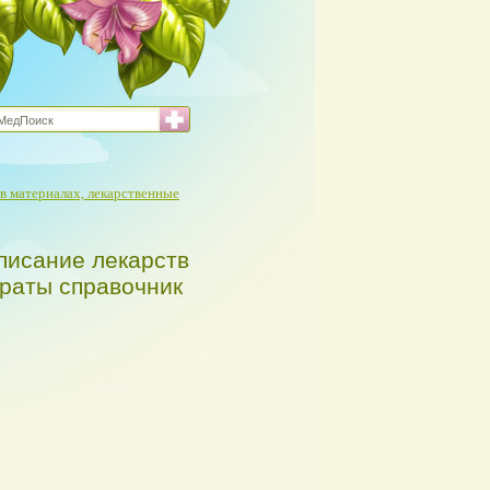
в материалах, лекарственные
писание лекарств
араты справочник