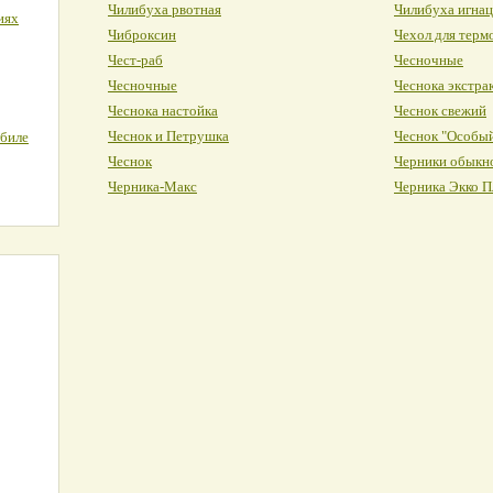
Чилибуха рвотная
Чилибуха игна
иях
Чиброксин
Чехол для терм
Чест-раб
Чесночные
Чесночные
Чеснока экстра
Чеснока настойка
Чеснок свежий
Чеснок и Петрушка
Чеснок "Особы
обиле
Чеснок
Черники обыкн
Черника-Макс
Черника Экко 