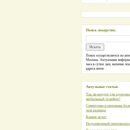
Поиск лекарства:
Поиск осуществляется по апте
Москвы. Актуальная информ
часа в сутки: цен, наличия лек
адреса аптек.
Актульные статьи:
Так ли вреден для здоровь
мобильный телефон?
Симптомы и признаки боле
чем разница
Камни лечат
Подошвенный гиперкерат