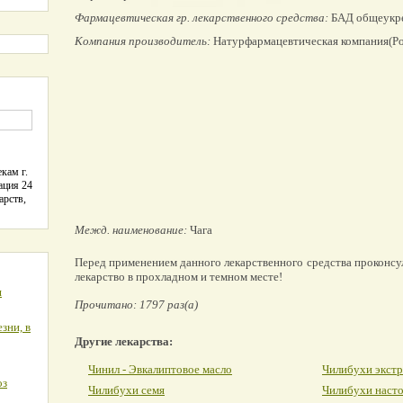
Фармацевтическая гр. лекарственного средства:
БАД общеукре
Компания производитель:
Натурфармацевтическая компания(Ро
кам г.
ация 24
арств,
Межд. наименование:
Чага
Перед применением данного лекарственного средства проконсу
лекарство в прохладном и темном месте!
я
Прочитано: 1797 раз(а)
зни, в
Другие лекарства:
Чинил - Эвкалиптовое масло
Чилибухи экстр
оз
Чилибухи семя
Чилибухи наст